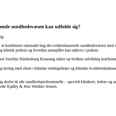
ærende sundhedsvæsen kan udfolde sig?
ig.
en at kombinere rationalet bag det evidensbaserede sundhedsvæsen med 
 klinisk praksis og hvordan samspillet kan udøves i praksis.
ed Josefine Hindenburg Krausing ridser op hvilken udvikling kræftom
 læring med afsæt i kliniske retningslinjer og kliniske kvalitetsdataba
derfor til alle sundhedsprofessionelle – specielt klinikere, ledere og a
ette Kjølby & Jens Winther Jensen.