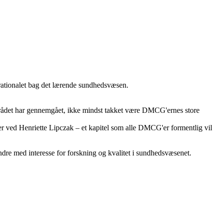
rationalet bag det lærende sundhedsvæsen.
rådet har gennemgået, ikke mindst takket være DMCG'ernes store
ser ved Henriette Lipczak – et kapitel som alle DMCG'er formentlig vil
ndre med interesse for forskning og kvalitet i sundhedsvæsenet.