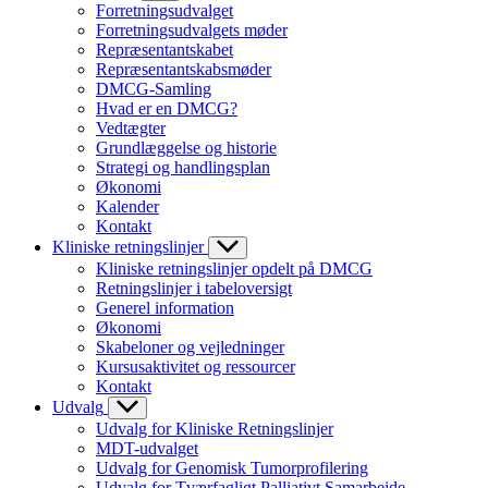
Forretningsudvalget
Forretningsudvalgets møder
Repræsentantskabet
Repræsentantskabsmøder
DMCG-Samling
Hvad er en DMCG?
Vedtægter
Grundlæggelse og historie
Strategi og handlingsplan
Økonomi
Kalender
Kontakt
Kliniske retningslinjer
Kliniske retningslinjer opdelt på DMCG
Retningslinjer i tabeloversigt
Generel information
Økonomi
Skabeloner og vejledninger
Kursusaktivitet og ressourcer
Kontakt
Udvalg
Udvalg for Kliniske Retningslinjer
MDT-udvalget
Udvalg for Genomisk Tumorprofilering
Udvalg for Tværfagligt Palliativt Samarbejde