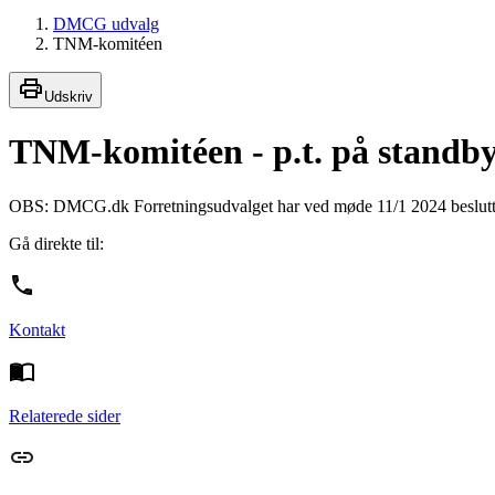
DMCG udvalg
TNM-komitéen
Udskriv
TNM-komitéen - p.t. på standb
OBS: DMCG.dk Forretningsudvalget har ved møde 11/1 2024 beslutte
Gå direkte til:
Kontakt
Relaterede sider