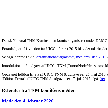
Dansk National TNM Komité er en komité organiseret under DMCG.d
Foranlediget af invitation fra UICC i foråret 2015 blev der udarbej
Se også her for link til
organisationsdiagrammet
,
medlemslisten 2015
Introduktion til 8. udgave af UICCs TNM (TumorNodeMetastases) klas
Opdateret Edition Errata af UICC TNM 8. udgave per 25. maj 2018 k
'Edition Errata' af UICC TNM 8. udgave per 17. juli 2017 tilgås
her
.
Referater fra TNM-komitéens møder
Møde den 4. februar 2020