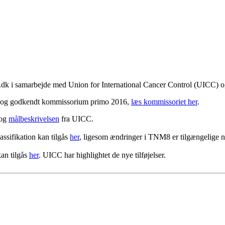
k i samarbejde med Union for International Cancer Control (UICC) 
det og godkendt kommissorium primo 2016,
læs kommissoriet her
.
og
målbeskrivelsen
fra UICC.
sifikation kan tilgås
her
, ligesom ændringer i TNM8 er tilgængelige n
an tilgås
her
. UICC har highlightet de nye tilføjelser.