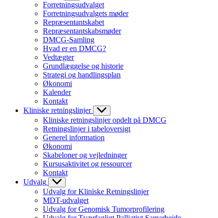
Forretningsudvalget
Forretningsudvalgets møder
Repræsentantskabet
Repræsentantskabsmøder
DMCG-Samling
Hvad er en DMCG?
Vedtægter
Grundlæggelse og historie
Strategi og handlingsplan
Økonomi
Kalender
Kontakt
Kliniske retningslinjer
Kliniske retningslinjer opdelt på DMCG
Retningslinjer i tabeloversigt
Generel information
Økonomi
Skabeloner og vejledninger
Kursusaktivitet og ressourcer
Kontakt
Udvalg
Udvalg for Kliniske Retningslinjer
MDT-udvalget
Udvalg for Genomisk Tumorprofilering
Udvalg for Tværfagligt Palliativt Samarbejde