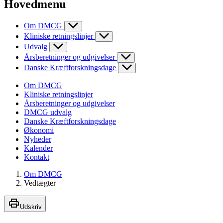
Hovedmenu
Om DMCG
Kliniske retningslinjer
Udvalg
Årsberetninger og udgivelser
Danske Kræftforskningsdage
Om DMCG
Kliniske retningslinjer
Årsberetninger og udgivelser
DMCG udvalg
Danske Kræftforskningsdage
Økonomi
Nyheder
Kalender
Kontakt
Om DMCG
Vedtægter
Udskriv