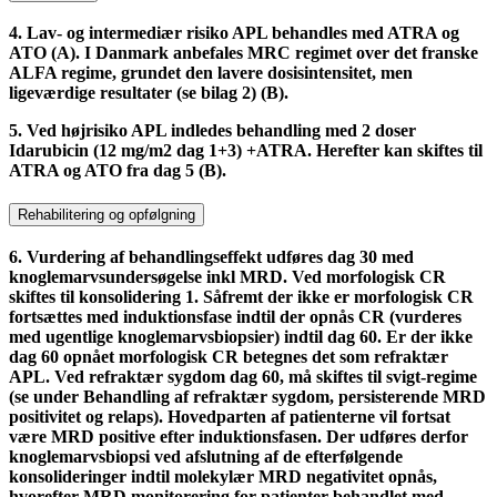
4. Lav- og intermediær risiko APL behandles med ATRA og
ATO (A). I Danmark anbefales MRC regimet over det franske
ALFA regime, grundet den lavere dosisintensitet, men
ligeværdige resultater (se bilag 2) (B).
5. Ved højrisiko APL indledes behandling med 2 doser
Idarubicin (12 mg/m2 dag 1+3) +ATRA. Herefter kan skiftes til
ATRA og ATO fra dag 5 (B).
Rehabilitering og opfølgning
6. Vurdering af behandlingseffekt udføres dag 30 med
knoglemarvsundersøgelse inkl MRD. Ved morfologisk CR
skiftes til konsolidering 1. Såfremt der ikke er morfologisk CR
fortsættes med induktionsfase indtil der opnås CR (vurderes
med ugentlige knoglemarvsbiopsier) indtil dag 60. Er der ikke
dag 60 opnået morfologisk CR betegnes det som refraktær
APL. Ved refraktær sygdom dag 60, må skiftes til svigt-regime
(se under Behandling af refraktær sygdom, persisterende MRD
positivitet og relaps). Hovedparten af patienterne vil fortsat
være MRD positive efter induktionsfasen. Der udføres derfor
knoglemarvsbiopsi ved afslutning af de efterfølgende
konsolideringer indtil molekylær MRD negativitet opnås,
hvorefter MRD monitorering for patienter behandlet med