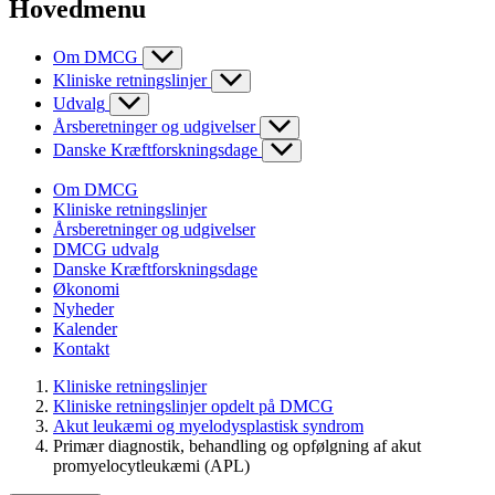
Hovedmenu
Om DMCG
Kliniske retningslinjer
Udvalg
Årsberetninger og udgivelser
Danske Kræftforskningsdage
Om DMCG
Kliniske retningslinjer
Årsberetninger og udgivelser
DMCG udvalg
Danske Kræftforskningsdage
Økonomi
Nyheder
Kalender
Kontakt
Kliniske retningslinjer
Kliniske retningslinjer opdelt på DMCG
Akut leukæmi og myelodysplastisk syndrom
Primær diagnostik, behandling og opfølgning af akut
promyelocytleukæmi (APL)