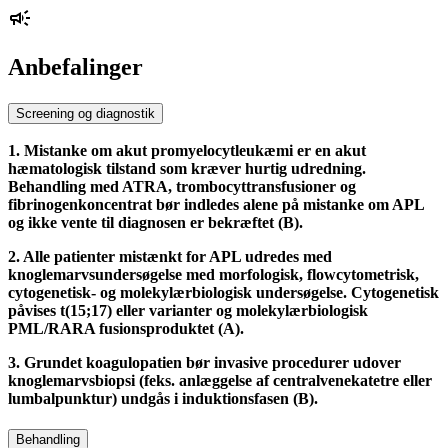
Anbefalinger
Screening og diagnostik
1. Mistanke om akut promyelocytleukæmi er en akut
hæmatologisk tilstand som kræver hurtig udredning.
Behandling med ATRA, trombocyttransfusioner og
fibrinogenkoncentrat bør indledes alene på mistanke om APL
og ikke vente til diagnosen er bekræftet (B).
2. Alle patienter mistænkt for APL udredes med
knoglemarvsundersøgelse med morfologisk, flowcytometrisk,
cytogenetisk- og molekylærbiologisk undersøgelse. Cytogenetisk
påvises t(15;17) eller varianter og molekylærbiologisk
PML/RARA fusionsproduktet (A).
3. Grundet koagulopatien bør invasive procedurer udover
knoglemarvsbiopsi (feks. anlæggelse af centralvenekatetre eller
lumbalpunktur) undgås i induktionsfasen (B).
Behandling