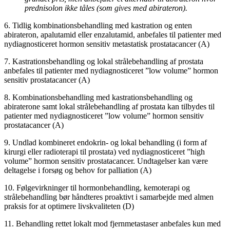
prednisolon ikke tåles (som gives med abirateron).
6. Tidlig kombinationsbehandling med kastration og enten
abirateron, apalutamid eller enzalutamid, anbefales til patienter med
nydiagnosticeret hormon sensitiv metastatisk prostatacancer (A)
7. Kastrationsbehandling og lokal strålebehandling af prostata
anbefales til patienter med nydiagnosticeret ”low volume” hormon
sensitiv prostatacancer (A)
8. Kombinationsbehandling med kastrationsbehandling og
abiraterone samt lokal strålebehandling af prostata kan tilbydes til
patienter med nydiagnosticeret ”low volume” hormon sensitiv
prostatacancer (A)
9. Undlad kombineret endokrin- og lokal behandling (i form af
kirurgi eller radioterapi til prostata) ved nydiagnosticeret ”high
volume” hormon sensitiv prostatacancer. Undtagelser kan være
deltagelse i forsøg og behov for palliation (A)
10. Følgevirkninger til hormonbehandling, kemoterapi og
strålebehandling bør håndteres proaktivt i samarbejde med almen
praksis for at optimere livskvaliteten (D)
11. Behandling rettet lokalt mod fjernmetastaser anbefales kun med