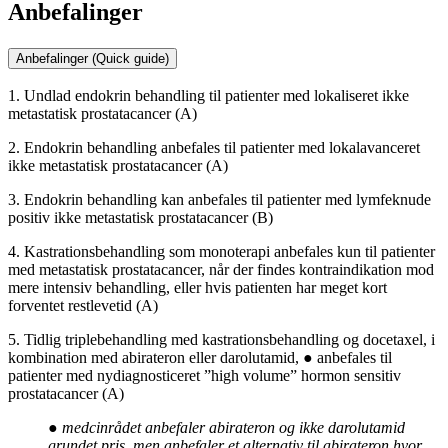
Anbefalinger
Anbefalinger (Quick guide)
1. Undlad endokrin behandling til patienter med lokaliseret ikke
metastatisk prostatacancer (A)
2. Endokrin behandling anbefales til patienter med lokalavanceret
ikke metastatisk prostatacancer (A)
3. Endokrin behandling kan anbefales til patienter med lymfeknude
positiv ikke metastatisk prostatacancer (B)
4. Kastrationsbehandling som monoterapi anbefales kun til patienter
med metastatisk prostatacancer, når der findes kontraindikation mod
mere intensiv behandling, eller hvis patienten har meget kort
forventet restlevetid (A)
5. Tidlig triplebehandling med kastrationsbehandling og docetaxel, i
kombination med abirateron eller darolutamid, ● anbefales til
patienter med nydiagnosticeret ”high volume” hormon sensitiv
prostatacancer (A)
● medcinrådet anbefaler abirateron og ikke darolutamid
grundet pris, men anbefaler et alternativ til abirateron hvor