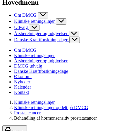
Hovedmenu
Om DMCG
Kliniske retningslinjer
Udvalg
Årsberetninger og udgivelser
Danske Kræftforskningsdage
Om DMCG
Kliniske retningslinjer
Årsberetninger og udgivelser
DMCG udvalg
Danske Kræftforskningsdage
Økonomi
Nyheder
Kalender
Kontakt
Kliniske retningslinjer
Kliniske retningslinjer opdelt på DMCG
Prostatacancer
Behandling af hormonsensitiv prostatacancer