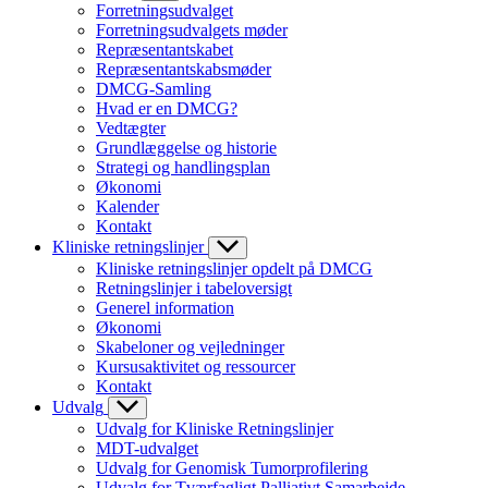
Forretningsudvalget
Forretningsudvalgets møder
Repræsentantskabet
Repræsentantskabsmøder
DMCG-Samling
Hvad er en DMCG?
Vedtægter
Grundlæggelse og historie
Strategi og handlingsplan
Økonomi
Kalender
Kontakt
Kliniske retningslinjer
Kliniske retningslinjer opdelt på DMCG
Retningslinjer i tabeloversigt
Generel information
Økonomi
Skabeloner og vejledninger
Kursusaktivitet og ressourcer
Kontakt
Udvalg
Udvalg for Kliniske Retningslinjer
MDT-udvalget
Udvalg for Genomisk Tumorprofilering
Udvalg for Tværfagligt Palliativt Samarbejde