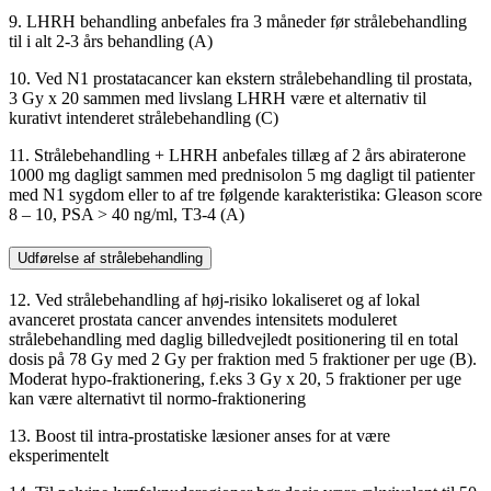
9. LHRH behandling anbefales fra 3 måneder før strålebehandling
til i alt 2-3 års behandling (A)
10. Ved N1 prostatacancer kan ekstern strålebehandling til prostata,
3 Gy x 20 sammen med livslang LHRH være et alternativ til
kurativt intenderet strålebehandling (C)
11. Strålebehandling + LHRH anbefales tillæg af 2 års abiraterone
1000 mg dagligt sammen med prednisolon 5 mg dagligt til patienter
med N1 sygdom eller to af tre følgende karakteristika: Gleason score
8 – 10, PSA > 40 ng/ml, T3-4 (A)
Udførelse af strålebehandling
12. Ved strålebehandling af høj-risiko lokaliseret og af lokal
avanceret prostata cancer anvendes intensitets moduleret
strålebehandling med daglig billedvejledt positionering til en total
dosis på 78 Gy med 2 Gy per fraktion med 5 fraktioner per uge (B).
Moderat hypo-fraktionering, f.eks 3 Gy x 20, 5 fraktioner per uge
kan være alternativt til normo-fraktionering
13. Boost til intra-prostatiske læsioner anses for at være
eksperimentelt