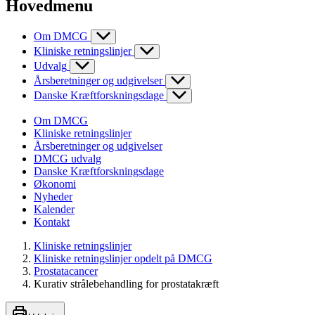
Hovedmenu
Om DMCG
Kliniske retningslinjer
Udvalg
Årsberetninger og udgivelser
Danske Kræftforskningsdage
Om DMCG
Kliniske retningslinjer
Årsberetninger og udgivelser
DMCG udvalg
Danske Kræftforskningsdage
Økonomi
Nyheder
Kalender
Kontakt
Kliniske retningslinjer
Kliniske retningslinjer opdelt på DMCG
Prostatacancer
Kurativ strålebehandling for prostatakræft