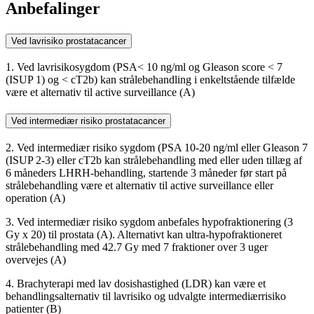
Anbefalinger
Ved lavrisiko prostatacancer
1. Ved lavrisikosygdom (PSA< 10 ng/ml og Gleason score < 7
(ISUP 1) og < cT2b) kan strålebehandling i enkeltstående tilfælde
være et alternativ til active surveillance (A)
Ved intermediær risiko prostatacancer
2. Ved intermediær risiko sygdom (PSA 10-20 ng/ml eller Gleason 7
(ISUP 2-3) eller cT2b kan strålebehandling med eller uden tillæg af
6 måneders LHRH-behandling, startende 3 måneder før start på
strålebehandling være et alternativ til active surveillance eller
operation (A)
3. Ved intermediær risiko sygdom anbefales hypofraktionering (3
Gy x 20) til prostata (A). Alternativt kan ultra-hypofraktioneret
strålebehandling med 42.7 Gy med 7 fraktioner over 3 uger
overvejes (A)
4. Brachyterapi med lav dosishastighed (LDR) kan være et
behandlingsalternativ til lavrisiko og udvalgte intermediærrisiko
patienter (B)