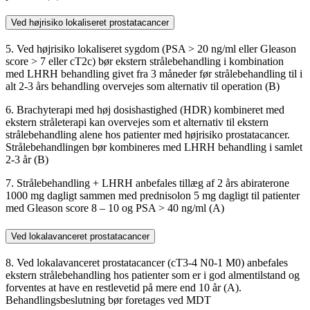
Ved højrisiko lokaliseret prostatacancer
5. Ved højrisiko lokaliseret sygdom (PSA > 20 ng/ml eller Gleason
score > 7 eller cT2c) bør ekstern strålebehandling i kombination
med LHRH behandling givet fra 3 måneder før strålebehandling til i
alt 2-3 års behandling overvejes som alternativ til operation (B)
6. Brachyterapi med høj dosishastighed (HDR) kombineret med
ekstern stråleterapi kan overvejes som et alternativ til ekstern
strålebehandling alene hos patienter med højrisiko prostatacancer.
Strålebehandlingen bør kombineres med LHRH behandling i samlet
2-3 år (B)
7. Strålebehandling + LHRH anbefales tillæg af 2 års abiraterone
1000 mg dagligt sammen med prednisolon 5 mg dagligt til patienter
med Gleason score 8 – 10 og PSA > 40 ng/ml (A)
Ved lokalavanceret prostatacancer
8. Ved lokalavanceret prostatacancer (cT3-4 N0-1 M0) anbefales
ekstern strålebehandling hos patienter som er i god almentilstand og
forventes at have en restlevetid på mere end 10 år (A).
Behandlingsbeslutning bør foretages ved MDT