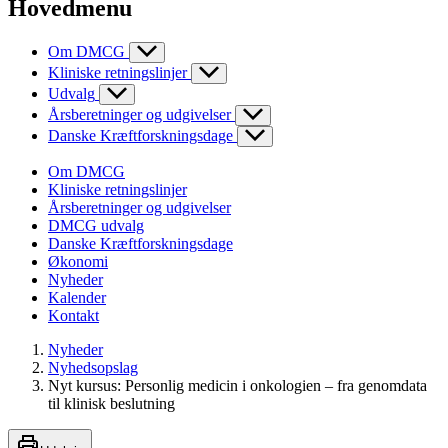
Hovedmenu
Om DMCG
Kliniske retningslinjer
Udvalg
Årsberetninger og udgivelser
Danske Kræftforskningsdage
Om DMCG
Kliniske retningslinjer
Årsberetninger og udgivelser
DMCG udvalg
Danske Kræftforskningsdage
Økonomi
Nyheder
Kalender
Kontakt
Nyheder
Nyhedsopslag
Nyt kursus: Personlig medicin i onkologien – fra genomdata
til klinisk beslutning