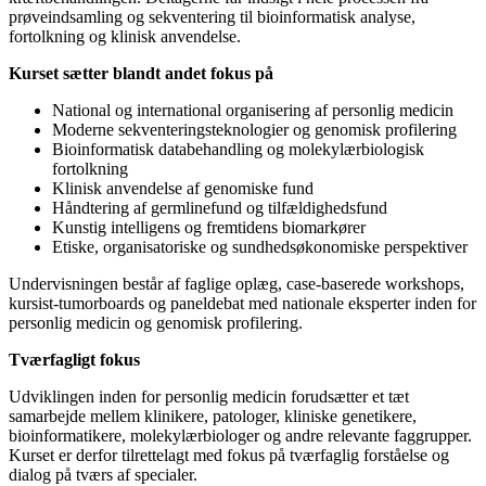
prøveindsamling og sekventering til bioinformatisk analyse,
fortolkning og klinisk anvendelse.
Kurset sætter blandt andet fokus på
National og international organisering af personlig medicin
Moderne sekventeringsteknologier og genomisk profilering
Bioinformatisk databehandling og molekylærbiologisk
fortolkning
Klinisk anvendelse af genomiske fund
Håndtering af germlinefund og tilfældighedsfund
Kunstig intelligens og fremtidens biomarkører
Etiske, organisatoriske og sundhedsøkonomiske perspektiver
Undervisningen består af faglige oplæg, case-baserede workshops,
kursist-tumorboards og paneldebat med nationale eksperter inden for
personlig medicin og genomisk profilering.
Tværfagligt fokus
Udviklingen inden for personlig medicin forudsætter et tæt
samarbejde mellem klinikere, patologer, kliniske genetikere,
bioinformatikere, molekylærbiologer og andre relevante faggrupper.
Kurset er derfor tilrettelagt med fokus på tværfaglig forståelse og
dialog på tværs af specialer.