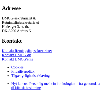
Adresse
DMCG-sekretariatet &
Retningslinjesekretariatet
Hedeager 3, st. th.
DK-8200 Aarhus N
Kontakt
Kontakt Retningslinjesekretariatet
Kontakt DMCG.dk
Kontakt DMCG'erne
Cookies
Privatlivspolitik
Tilgængelighedserklæring
Nyt kursus: Personlig medicin i onkologien – fra genomdata
til klinisk beslutning