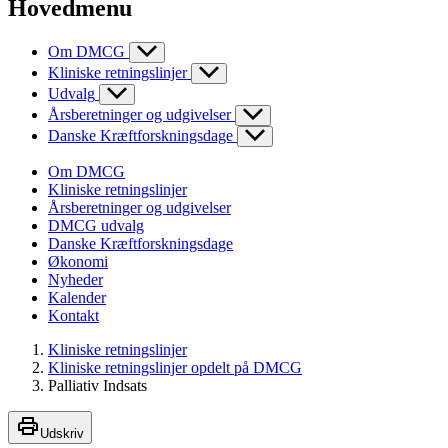
Hovedmenu
Om DMCG
Kliniske retningslinjer
Udvalg
Årsberetninger og udgivelser
Danske Kræftforskningsdage
Om DMCG
Kliniske retningslinjer
Årsberetninger og udgivelser
DMCG udvalg
Danske Kræftforskningsdage
Økonomi
Nyheder
Kalender
Kontakt
Kliniske retningslinjer
Kliniske retningslinjer opdelt på DMCG
Palliativ Indsats
Udskriv