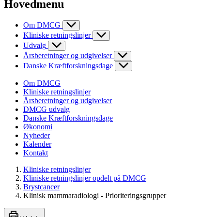
Hovedmenu
Om DMCG
Kliniske retningslinjer
Udvalg
Årsberetninger og udgivelser
Danske Kræftforskningsdage
Om DMCG
Kliniske retningslinjer
Årsberetninger og udgivelser
DMCG udvalg
Danske Kræftforskningsdage
Økonomi
Nyheder
Kalender
Kontakt
Kliniske retningslinjer
Kliniske retningslinjer opdelt på DMCG
Brystcancer
Klinisk mammaradiologi - Prioriteringsgrupper