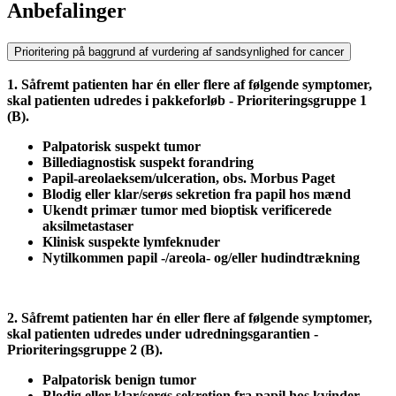
Anbefalinger
Prioritering på baggrund af vurdering af sandsynlighed for cancer
1. Såfremt patienten har én eller flere af følgende symptomer,
skal patienten udredes i pakkeforløb - Prioriteringsgruppe 1
(B).
Palpatorisk suspekt tumor
Billediagnostisk suspekt forandring
Papil-areolaeksem/ulceration, obs. Morbus Paget
Blodig eller klar/serøs sekretion fra papil hos mænd
Ukendt primær tumor med bioptisk verificerede
aksilmetastaser
Klinisk suspekte lymfeknuder
Nytilkommen papil -/areola- og/eller hudindtrækning
2. Såfremt patienten har én eller flere af følgende symptomer,
skal patienten udredes under udredningsgarantien -
Prioriteringsgruppe 2 (B).
Palpatorisk benign tumor
Blodig eller klar/serøs sekretion fra papil hos kvinder