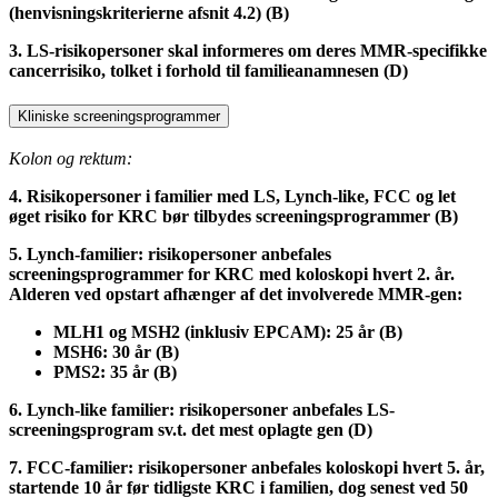
(henvisningskriterierne afsnit 4.2) (B)
3. LS-risikopersoner skal informeres om deres MMR-specifikke
cancerrisiko, tolket i forhold til familieanamnesen (D)
Kliniske screeningsprogrammer
Kolon og rektum:
4. Risikopersoner i familier med LS, Lynch-like, FCC og let
øget risiko for KRC bør tilbydes screeningsprogrammer (B)
5. Lynch-familier: risikopersoner anbefales
screeningsprogrammer for KRC med koloskopi hvert 2. år.
Alderen ved opstart afhænger af det involverede MMR-gen:
MLH1 og MSH2 (inklusiv EPCAM): 25 år (B)
MSH6: 30 år (B)
PMS2: 35 år (B)
6. Lynch-like familier: risikopersoner anbefales LS-
screeningsprogram sv.t. det mest oplagte gen (D)
7. FCC-familier: risikopersoner anbefales koloskopi hvert 5. år,
startende 10 år før tidligste KRC i familien, dog senest ved 50