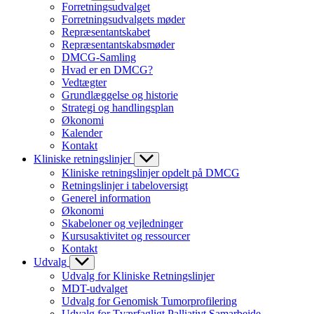
Forretningsudvalget
Forretningsudvalgets møder
Repræsentantskabet
Repræsentantskabsmøder
DMCG-Samling
Hvad er en DMCG?
Vedtægter
Grundlæggelse og historie
Strategi og handlingsplan
Økonomi
Kalender
Kontakt
Kliniske retningslinjer
Kliniske retningslinjer opdelt på DMCG
Retningslinjer i tabeloversigt
Generel information
Økonomi
Skabeloner og vejledninger
Kursusaktivitet og ressourcer
Kontakt
Udvalg
Udvalg for Kliniske Retningslinjer
MDT-udvalget
Udvalg for Genomisk Tumorprofilering
Udvalg for Tværfagligt Palliativt Samarbejde