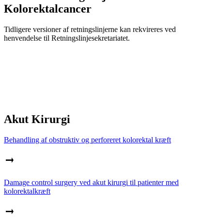
Kolorektalcancer
Tidligere versioner af retningslinjerne kan rekvireres ved
henvendelse til Retningslinjesekretariatet.
Akut Kirurgi
Behandling af obstruktiv og perforeret kolorektal kræft
Damage control surgery ved akut kirurgi til patienter med
kolorektalkræft