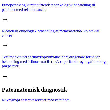
Præoperativ og kurativt intenderet onkologisk behandling til
patienter med rektum cancer
Medicinsk onkologisk behandling af metastaserende kolorektal
cancer
Test for aktivitet af dihydropyrimidine dehydrogenase forud for
behandling med 5-fluorouracil- (i.v.), capecitabin- og tegafurholdige
præparater
Patoanatomisk diagnostik
Mikroskopi af tarmresektater med karcinom