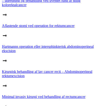
– udredning og behandling ved uventet fund af tidlig
kolorektalcancer
Aflastende stomi ved operation for rektumcancer
Hartmanns operation eller intersphinkterisk abdominoperineal
ekscision
Kirurgisk behandling af lav cancer recti – Abdominoperineal
rektumexcision
Minimal invasiv kirurgi ved behandling af rectumcancer