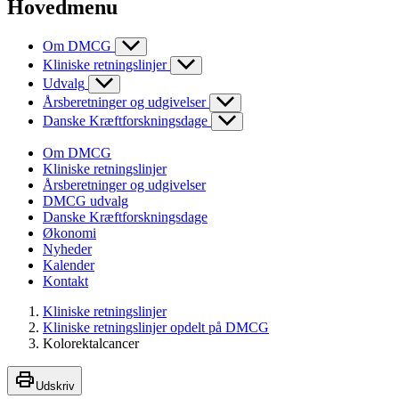
Hovedmenu
Om DMCG
Kliniske retningslinjer
Udvalg
Årsberetninger og udgivelser
Danske Kræftforskningsdage
Om DMCG
Kliniske retningslinjer
Årsberetninger og udgivelser
DMCG udvalg
Danske Kræftforskningsdage
Økonomi
Nyheder
Kalender
Kontakt
Kliniske retningslinjer
Kliniske retningslinjer opdelt på DMCG
Kolorektalcancer
Udskriv