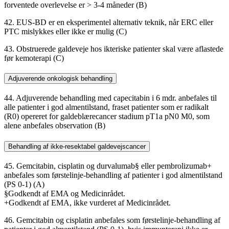
forventede overlevelse er > 3-4 måneder (B)
42. EUS-BD er en eksperimentel alternativ teknik, når ERC eller
PTC mislykkes eller ikke er mulig (C)
43. Obstruerede galdeveje hos ikteriske patienter skal være aflastede
før kemoterapi (C)
Adjuverende onkologisk behandling
44. Adjuverende behandling med capecitabin i 6 mdr. anbefales til
alle patienter i god almentilstand, fraset patienter som er radikalt
(R0) opereret for galdeblærecancer stadium pT1a pN0 M0, som
alene anbefales observation (B)
Behandling af ikke-resektabel galdevejscancer
45. Gemcitabin, cisplatin og durvalumab§ eller pembrolizumab+
anbefales som førstelinje-behandling af patienter i god almentilstand
(PS 0-1) (A)
§Godkendt af EMA og Medicinrådet.
+Godkendt af EMA, ikke vurderet af Medicinrådet.
46. Gemcitabin og cisplatin anbefales som førstelinje-behandling af