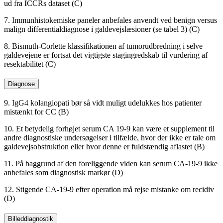
ud fra ICCRs dataset (C)
7. Immunhistokemiske paneler anbefales anvendt ved benign versus
malign differentialdiagnose i galdevejslæsioner (se tabel 3) (C)
8. Bismuth-Corlette klassifikationen af tumorudbredning i selve
galdevejene er fortsat det vigtigste stagingredskab til vurdering af
resektabilitet (C)
Diagnose
9. IgG4 kolangiopati bør så vidt muligt udelukkes hos patienter
mistænkt for CC (B)
10. Et betydelig forhøjet serum CA 19-9 kan være et supplement til
andre diagnostiske undersøgelser i tilfælde, hvor der ikke er tale om
galdevejsobstruktion eller hvor denne er fuldstændig aflastet (B)
11. På baggrund af den foreliggende viden kan serum CA-19-9 ikke
anbefales som diagnostisk markør (D)
12. Stigende CA-19-9 efter operation må rejse mistanke om recidiv
(D)
Billeddiagnostik