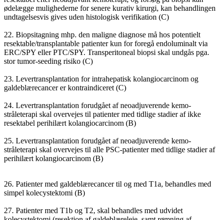
ødelægge mulighederne for senere kurativ kirurgi, kan behandlingen
undtagelsesvis gives uden histologisk verifikation (C)
22. Biopsitagning mhp. den maligne diagnose må hos potentielt
resektable/transplantable patienter kun for foregå endoluminalt via
ERC/SPY eller PTC/SPY. Transperitoneal biopsi skal undgås pga.
stor tumor-seeding risiko (C)
23. Levertransplantation for intrahepatisk kolangiocarcinom og
galdeblærecancer er kontraindiceret (C)
24. Levertransplantation forudgået af neoadjuverende kemo-
stråleterapi skal overvejes til patienter med tidlige stadier af ikke
resektabel perihilært kolangiocarcinom (B)
25. Levertransplantation forudgået af neoadjuverende kemo-
stråleterapi skal overvejes til alle PSC-patienter med tidlige stadier af
perihilært kolangiocarcinom (B)
26. Patienter med galdeblærecancer til og med T1a, behandles med
simpel kolecystektomi (B)
27. Patienter med T1b og T2, skal behandles med udvidet
kolecystektomi (resektion af galdeblæreleje, samt rømning af