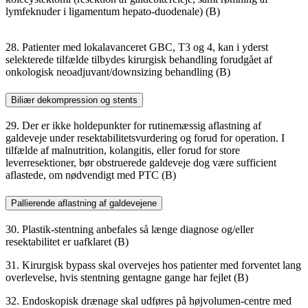
lymfeknuder i ligamentum hepato-duodenale) (B)
28. Patienter med lokalavanceret GBC, T3 og 4, kan i yderst
selekterede tilfælde tilbydes kirurgisk behandling forudgået af
onkologisk neoadjuvant/downsizing behandling (B)
Biliær dekompression og stents
29. Der er ikke holdepunkter for rutinemæssig aflastning af
galdeveje under resektabilitetsvurdering og forud for operation. I
tilfælde af malnutrition, kolangitis, eller forud for store
leverresektioner, bør obstruerede galdeveje dog være sufficient
aflastede, om nødvendigt med PTC (B)
Pallierende aflastning af galdevejene
30. Plastik-stentning anbefales så længe diagnose og/eller
resektabilitet er uafklaret (B)
31. Kirurgisk bypass skal overvejes hos patienter med forventet lang
overlevelse, hvis stentning gentagne gange har fejlet (B)
32. Endoskopisk drænage skal udføres på højvolumen-centre med