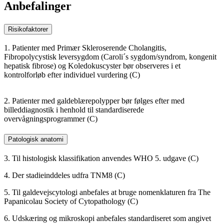
Anbefalinger
Risikofaktorer
1. Patienter med Primær Skleroserende Cholangitis,
Fibropolycystisk leversygdom (Caroli´s sygdom/syndrom, kongenit
hepatisk fibrose) og Koledokuscyster bør observeres i et
kontrolforløb efter individuel vurdering (C)
2. Patienter med galdeblærepolypper bør følges efter med
billeddiagnostik i henhold til standardiserede
overvågningsprogrammer (C)
Patologisk anatomi
3. Til histologisk klassifikation anvendes WHO 5. udgave (C)
4. Der stadieinddeles udfra TNM8 (C)
5. Til galdevejscytologi anbefales at bruge nomenklaturen fra The
Papanicolau Society of Cytopathology (C)
6. Udskæring og mikroskopi anbefales standardiseret som angivet