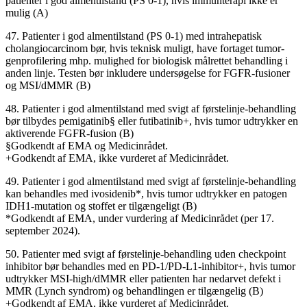
patienter i god almentilstand (PS 0-1), hvis immunterapi ikke er
mulig (A)
47. Patienter i god almentilstand (PS 0-1) med intrahepatisk
cholangiocarcinom bør, hvis teknisk muligt, have fortaget tumor-
genprofilering mhp. mulighed for biologisk målrettet behandling i
anden linje. Testen bør inkludere undersøgelse for FGFR-fusioner
og MSI/dMMR (B)
48. Patienter i god almentilstand med svigt af førstelinje-behandling
bør tilbydes pemigatinib§ eller futibatinib+, hvis tumor udtrykker en
aktiverende FGFR-fusion (B)
§Godkendt af EMA og Medicinrådet.
+Godkendt af EMA, ikke vurderet af Medicinrådet.
49. Patienter i god almentilstand med svigt af førstelinje-behandling
kan behandles med ivosidenib*, hvis tumor udtrykker en patogen
IDH1-mutation og stoffet er tilgængeligt (B)
*Godkendt af EMA, under vurdering af Medicinrådet (per 17.
september 2024).
50. Patienter med svigt af førstelinje-behandling uden checkpoint
inhibitor bør behandles med en PD-1/PD-L1-inhibitor+, hvis tumor
udtrykker MSI-high/dMMR eller patienten har nedarvet defekt i
MMR (Lynch syndrom) og behandlingen er tilgængelig (B)
+Godkendt af EMA, ikke vurderet af Medicinrådet.