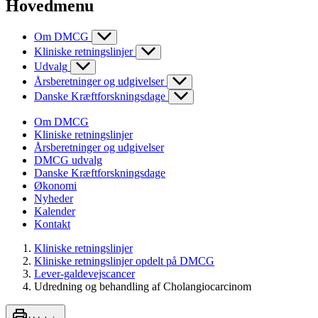
Hovedmenu
Om DMCG
Kliniske retningslinjer
Udvalg
Årsberetninger og udgivelser
Danske Kræftforskningsdage
Om DMCG
Kliniske retningslinjer
Årsberetninger og udgivelser
DMCG udvalg
Danske Kræftforskningsdage
Økonomi
Nyheder
Kalender
Kontakt
Kliniske retningslinjer
Kliniske retningslinjer opdelt på DMCG
Lever-galdevejscancer
Udredning og behandling af Cholangiocarcinom