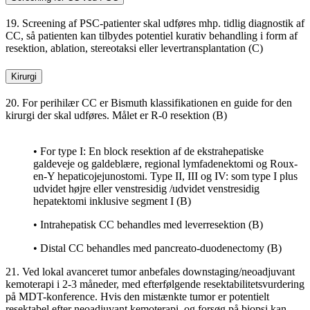
19. Screening af PSC-patienter skal udføres mhp. tidlig diagnostik af
CC, så patienten kan tilbydes potentiel kurativ behandling i form af
resektion, ablation, stereotaksi eller levertransplantation (C)
Kirurgi
20. For perihilær CC er Bismuth klassifikationen en guide for den
kirurgi der skal udføres. Målet er R-0 resektion (B)
• For type I: En block resektion af de ekstrahepatiske
galdeveje og galdeblære, regional lymfadenektomi og Roux-
en-Y hepaticojejunostomi. Type II, III og IV: som type I plus
udvidet højre eller venstresidig /udvidet venstresidig
hepatektomi inklusive segment I (B)
• Intrahepatisk CC behandles med leverresektion (B)
• Distal CC behandles med pancreato-duodenectomy (B)
21. Ved lokal avanceret tumor anbefales downstaging/neoadjuvant
kemoterapi i 2-3 måneder, med efterfølgende resektabilitetsvurdering
på MDT-konference. Hvis den mistænkte tumor er potentielt
resektabel efter neoadjuvant kemoterapi, og forsøg på biopsi kan