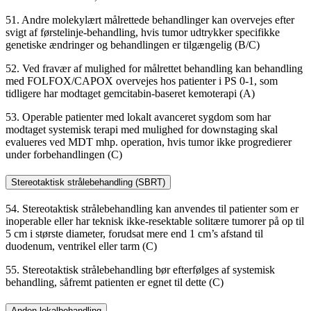
51. Andre molekylært målrettede behandlinger kan overvejes efter
svigt af førstelinje-behandling, hvis tumor udtrykker specifikke
genetiske ændringer og behandlingen er tilgængelig (B/C)
52. Ved fravær af mulighed for målrettet behandling kan behandling
med FOLFOX/CAPOX overvejes hos patienter i PS 0-1, som
tidligere har modtaget gemcitabin-baseret kemoterapi (A)
53. Operable patienter med lokalt avanceret sygdom som har
modtaget systemisk terapi med mulighed for downstaging skal
evalueres ved MDT mhp. operation, hvis tumor ikke progredierer
under forbehandlingen (C)
Stereotaktisk strålebehandling (SBRT)
54. Stereotaktisk strålebehandling kan anvendes til patienter som er
inoperable eller har teknisk ikke-resektable solitære tumorer på op til
5 cm i største diameter, forudsat mere end 1 cm’s afstand til
duodenum, ventrikel eller tarm (C)
55. Stereotaktisk strålebehandling bør efterfølges af systemisk
behandling, såfremt patienten er egnet til dette (C)
Anden lokalbehandling