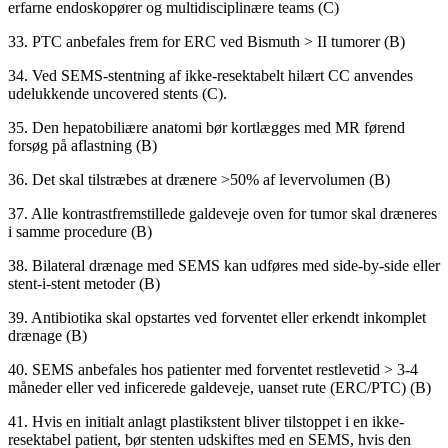
erfarne endoskopører og multidisciplinære teams (C)
33. PTC anbefales frem for ERC ved Bismuth > II tumorer (B)
34. Ved SEMS-stentning af ikke-resektabelt hilært CC anvendes
udelukkende uncovered stents (C).
35. Den hepatobiliære anatomi bør kortlægges med MR førend
forsøg på aflastning (B)
36. Det skal tilstræbes at drænere >50% af levervolumen (B)
37. Alle kontrastfremstillede galdeveje oven for tumor skal dræneres
i samme procedure (B)
38. Bilateral drænage med SEMS kan udføres med side-by-side eller
stent-i-stent metoder (B)
39. Antibiotika skal opstartes ved forventet eller erkendt inkomplet
drænage (B)
40. SEMS anbefales hos patienter med forventet restlevetid > 3-4
måneder eller ved inficerede galdeveje, uanset rute (ERC/PTC) (B)
41. Hvis en initialt anlagt plastikstent bliver tilstoppet i en ikke-
resektabel patient, bør stenten udskiftes med en SEMS, hvis den