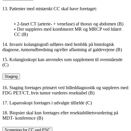
13. Patienter med mistænkt CC skal have foretaget:
• 2-faset CT (arterie- + venefase) af thorax og abdomen (B)
• Der suppleres med kombineret MR og MRCP ved hilært
CC (B)
14. Invasiv kolangiografi udføres med henblik på histologisk
diagnose, tumorudbredning og/eller aflastning af galdevejene (B)
15. Kolangioskopi kan anvendes som supplement til ovenstående
(C)
Staging
16. Staging foretages primært ved billeddiagnostik og suppleres med
FDG PET/CT, hvis tumor vurderes resektabel (B)
17. Laparoskopi foretages i udvalgte tilfælde (C)
18. Biopsier skal kun foretages efter resektabilitetsvurdering på
MDT- konference (B)
Screening for CC ved PSC