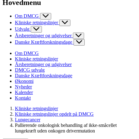
Hovedmenu
Om DMCG
Kliniske retningslinjer
Udvalg
Årsberetninger og udgivelser
Danske Kræftforskningsdage
Om DMCG
Kliniske retningslinjer
Årsberetninger og udgivelser
DMCG udvalg
Danske Kræftforskningsdage
Økonomi
Nyheder
Kalender
Kontakt
Kliniske retningslinjer
Kliniske retningslinjer opdelt på DMCG
Lungecancer
Pallierende onkologisk behandling af ikke-småcellet
lungekræft uden onkogen drivermutation