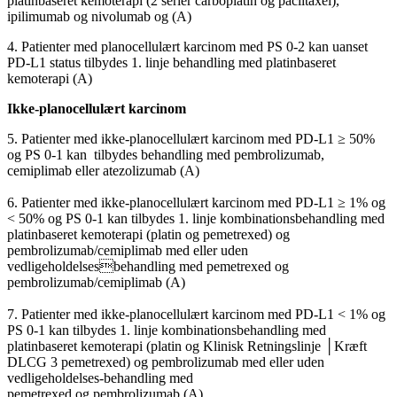
platinbaseret kemoterapi (2 serier carboplatin og paclitaxel),
ipilimumab og nivolumab og (A)
4. Patienter med planocellulært karcinom med PS 0-2 kan uanset
PD-L1 status tilbydes 1. linje behandling med platinbaseret
kemoterapi (A)
Ikke-planocellulært karcinom
5. Patienter med ikke-planocellulært karcinom med PD-L1 ≥ 50%
og PS 0-1 kan tilbydes behandling med pembrolizumab,
cemiplimab eller atezolizumab (A)
6. Patienter med ikke-planocellulært karcinom med PD-L1 ≥ 1% og
< 50% og PS 0-1 kan tilbydes 1. linje kombinationsbehandling med
platinbaseret kemoterapi (platin og pemetrexed) og
pembrolizumab/cemiplimab med eller uden
vedligeholdelsesbehandling med pemetrexed og
pembrolizumab/cemiplimab (A)
7. Patienter med ikke-planocellulært karcinom med PD-L1 < 1% og
PS 0-1 kan tilbydes 1. linje kombinationsbehandling med
platinbaseret kemoterapi (platin og Klinisk Retningslinje │Kræft
DLCG 3 pemetrexed) og pembrolizumab med eller uden
vedligeholdelses-behandling med
pemetrexed og pembrolizumab (A)