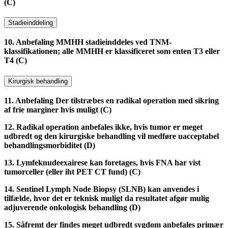
(C)
Stadieinddeling
10. Anbefaling MMHH stadieinddeles ved TNM-
klassifikationen; alle MMHH er klassificeret som enten T3 eller
T4 (C)
Kirurgisk behandling
11. Anbefaling Der tilstræbes en radikal operation med sikring
af frie marginer hvis muligt (C)
12. Radikal operation anbefales ikke, hvis tumor er meget
udbredt og den kirurgiske behandling vil medføre uacceptabel
behandlingsmorbiditet (D)
13. Lymfeknudeexairese kan foretages, hvis FNA har vist
tumorceller (eller iht PET CT fund) (C)
14. Sentinel Lymph Node Biopsy (SLNB) kan anvendes i
tilfælde, hvor det er teknisk muligt da resultatet afgør mulig
adjuverende onkologisk behandling (D)
15. Såfremt der findes meget udbredt sygdom anbefales primær