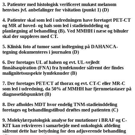
3. Patienter med histologisk verificeret mukøst melanom
henvises jvf. anbefalinger for visitation (punkt 1) (D)
4. Patienter skal som led i udredningen have foretaget PET-CT
og MR af hoved- og hals som led i stadieinddeling og
planlægning af behandling (B). Ved MMHH i næse og bihuler
skal der suppleres med CT.
5. Klinisk foto af tumor samt indtegning på DAHANCA-
tegning dokumenteres i journalen (D)
6. Der foretages UL af halsen og evt. UL-vejledt
finnålsaspiration (FNA) fra lymfeknuder såfremt der findes
malignitetssuspekte lymfeknuder (B)
7. Der foretages PET/CT af thorax og evt. CT-C eller MR-C
som led i udredning, da 50% af MMHH har fjernmetastaser på
diagnosetidspunktet (B)
8. Der afholdes MDT hvor endelig TNM-stadieinddeling
foretages og behandlingstilbud drøftes med patienten (C)
9. Molekylærpatologisk analyse for mutationer i BRAF og C-
KIT kan rekvireres i samarbejde med onkologisk afdeling
såfremt dette har betydning for den adjuverende behandling