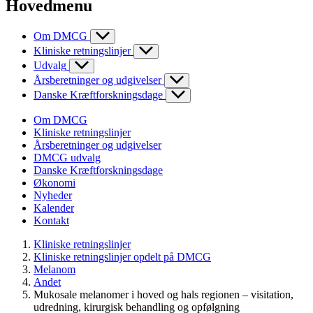
Hovedmenu
Om DMCG
Kliniske retningslinjer
Udvalg
Årsberetninger og udgivelser
Danske Kræftforskningsdage
Om DMCG
Kliniske retningslinjer
Årsberetninger og udgivelser
DMCG udvalg
Danske Kræftforskningsdage
Økonomi
Nyheder
Kalender
Kontakt
Kliniske retningslinjer
Kliniske retningslinjer opdelt på DMCG
Melanom
Andet
Mukosale melanomer i hoved og hals regionen – visitation,
udredning, kirurgisk behandling og opfølgning