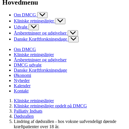
Hovedmenu
Om DMCG
Kliniske retningslinjer
Udvalg
Årsberetninger og udgivelser
Danske Kræftforskningsdage
Om DMCG
Kliniske retningslinjer
Årsberetninger og udgivelser
DMCG udvalg
Danske Kræftforskningsdage
Økonomi
Nyheder
Kalender
Kontakt
Kliniske retningslinjer
Kliniske retningslinjer opdelt på DMCG
Palliativ Indsats
Dødsrallen
Lindring af dødsrallen - hos voksne uafvendeligt døende
kræftpatienter over 18 år.