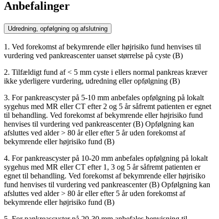
Anbefalinger
Udredning, opfølgning og afslutning
1. Ved forekomst af bekymrende eller højrisiko fund henvises til
vurdering ved pankreascenter uanset størrelse på cyste (B)
2. Tilfældigt fund af < 5 mm cyste i ellers normal pankreas kræver
ikke yderligere vurdering, udredning eller opfølgning (B)
3. For pankreascyster på 5-10 mm anbefales opfølgning på lokalt
sygehus med MR eller CT efter 2 og 5 år såfremt patienten er egnet
til behandling. Ved forekomst af bekymrende eller højrisiko fund
henvises til vurdering ved pankreascenter (B) Opfølgning kan
afsluttes ved alder > 80 år eller efter 5 år uden forekomst af
bekymrende eller højrisiko fund (B)
4. For pankreascyster på 10-20 mm anbefales opfølgning på lokalt
sygehus med MR eller CT efter 1, 3 og 5 år såfremt patienten er
egnet til behandling. Ved forekomst af bekymrende eller højrisiko
fund henvises til vurdering ved pankreascenter (B) Opfølgning kan
afsluttes ved alder > 80 år eller efter 5 år uden forekomst af
bekymrende eller højrisiko fund (B)
5. For pankreascyster på 20-30 mm anbefales henvisning til