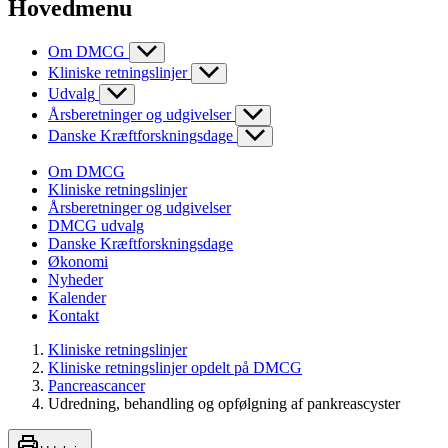
Hovedmenu
Om DMCG
Kliniske retningslinjer
Udvalg
Årsberetninger og udgivelser
Danske Kræftforskningsdage
Om DMCG
Kliniske retningslinjer
Årsberetninger og udgivelser
DMCG udvalg
Danske Kræftforskningsdage
Økonomi
Nyheder
Kalender
Kontakt
Kliniske retningslinjer
Kliniske retningslinjer opdelt på DMCG
Pancreascancer
Udredning, behandling og opfølgning af pankreascyster