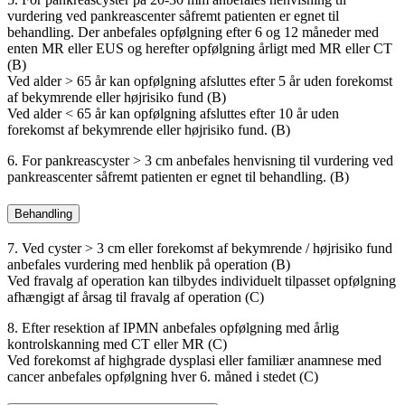
vurdering ved pankreascenter såfremt patienten er egnet til
behandling. Der anbefales opfølgning efter 6 og 12 måneder med
enten MR eller EUS og herefter opfølgning årligt med MR eller CT
(B)
Ved alder > 65 år kan opfølgning afsluttes efter 5 år uden forekomst
af bekymrende eller højrisiko fund (B)
Ved alder < 65 år kan opfølgning afsluttes efter 10 år uden
forekomst af bekymrende eller højrisiko fund. (B)
6. For pankreascyster > 3 cm anbefales henvisning til vurdering ved
pankreascenter såfremt patienten er egnet til behandling. (B)
Behandling
7. Ved cyster > 3 cm eller forekomst af bekymrende / højrisiko fund
anbefales vurdering med henblik på operation (B)
Ved fravalg af operation kan tilbydes individuelt tilpasset opfølgning
afhængigt af årsag til fravalg af operation (C)
8. Efter resektion af IPMN anbefales opfølgning med årlig
kontrolskanning med CT eller MR (C)
Ved forekomst af highgrade dysplasi eller familiær anamnese med
cancer anbefales opfølgning hver 6. måned i stedet (C)