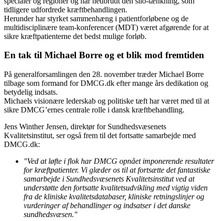
specialer og regioner og har nedbrudt den silo-tænkning, som
tidligere udfordrede kræftbehandlingen.
Herunder har styrket sammenhæng i patientforløbene og de
multidisciplinære team-konferencer (MDT) været afgørende for at
sikre kræftpatienterne det bedst mulige forløb.
En tak til Michael Borre og et blik mod fremtiden
På generalforsamlingen den 28. november træder Michael Borre
tilbage som formand for DMCG.dk efter mange års dedikation og
betydelig indsats.
Michaels visionære lederskab og politiske tæft har været med til at
sikre DMCG’ernes centrale rolle i dansk kræftbehandling.
Jens Winther Jensen, direktør for Sundhedsvæsenets
Kvalitetsinstitut, ser også frem til det fortsatte samarbejde med
DMCG.dk:
"Ved at løfte i flok har DMCG opnået imponerende resultater
for kræftpatienter. Vi glæder os til at fortsætte det fantastiske
samarbejde i Sundhedsvæsenets Kvalitetsinstitut ved at
understøtte den fortsatte kvalitetsudvikling med vigtig viden
fra de kliniske kvalitetsdatabaser, kliniske retningslinjer og
vurderinger af behandlinger og indsatser i det danske
sundhedsvæsen."