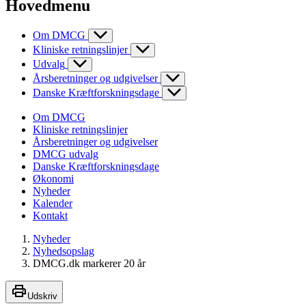
Hovedmenu
Om DMCG
Kliniske retningslinjer
Udvalg
Årsberetninger og udgivelser
Danske Kræftforskningsdage
Om DMCG
Kliniske retningslinjer
Årsberetninger og udgivelser
DMCG udvalg
Danske Kræftforskningsdage
Økonomi
Nyheder
Kalender
Kontakt
Nyheder
Nyhedsopslag
DMCG.dk markerer 20 år
Udskriv