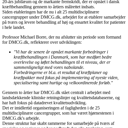
20-års jubilæum og de markante fremskridt, der er opnået i dansk
kræftbehandling gennem to årtiers målrettet indsats.
Siden etableringen har de nu i alt 25 multidisciplinære
cancergrupper under DMCG.dk, arbejdet for at etablere samarbejder
på tværs og levere behandling af høj og ensartet kvalitet for patienter
i hele landet.
Professor Michael Borre, der nu afslutter sin periode som formand
for DMCG.dk, reflekterer over udviklingen:
"Vi har de senere år opnået markante forbedringer i
kræftbehandlingen i Danmark, som har medført bedre
overlevelse og løftet behandlingen til et niveau, der er
sammenligneligt med vores nabolande.
Forbedringerne er bl.a. et resultat af kræftplaner og
kræftpakker med fokus på implementering af nyeste viden,
specialisering samt hurtige og velkoordinerede forløb."
Gennem to årtier har DMCG.dk stået centralt i arbejdet med
landsdækkende kliniske retningslinjer og kvalitetsdatabaserne, og
har haft fokus på datadrevet kvalitetsudvikling.
Det er imidlertid organiseringen af fagligheden i de 25
multidisciplinære cancergrupper, som har været hjørnestenen i
DMCG.dk's arbejde.
Denne struktur har skabt rammerne for samarbejde på tværs af