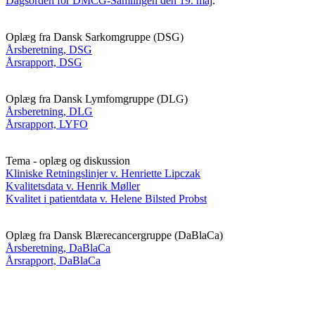
Dagsorden for DMCG-Samlingen den 19. maj
.
Oplæg fra Dansk Sarkomgruppe (DSG)
Årsberetning, DSG
Årsrapport, DSG
Oplæg fra Dansk Lymfomgruppe (DLG)
Årsberetning, DLG
Årsrapport, LYFO
Tema - oplæg og diskussion
Kliniske Retningslinjer v. Henriette Lipczak
Kvalitetsdata v. Henrik Møller
Kvalitet i patientdata v. Helene Bilsted Probst
Oplæg fra Dansk Blærecancergruppe (DaBlaCa)
Årsberetning, DaBlaCa
Årsrapport, DaBlaCa