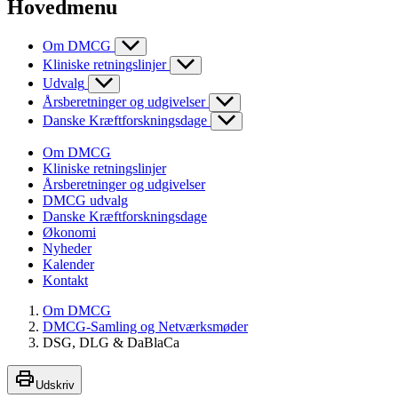
Hovedmenu
Om DMCG
Kliniske retningslinjer
Udvalg
Årsberetninger og udgivelser
Danske Kræftforskningsdage
Om DMCG
Kliniske retningslinjer
Årsberetninger og udgivelser
DMCG udvalg
Danske Kræftforskningsdage
Økonomi
Nyheder
Kalender
Kontakt
Om DMCG
DMCG-Samling og Netværksmøder
DSG, DLG & DaBlaCa
Udskriv