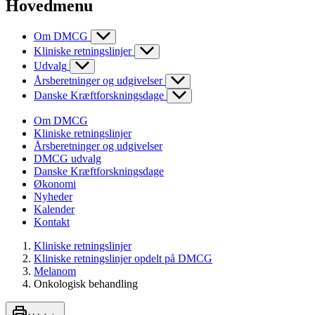
Hovedmenu
Om DMCG
Kliniske retningslinjer
Udvalg
Årsberetninger og udgivelser
Danske Kræftforskningsdage
Om DMCG
Kliniske retningslinjer
Årsberetninger og udgivelser
DMCG udvalg
Danske Kræftforskningsdage
Økonomi
Nyheder
Kalender
Kontakt
Kliniske retningslinjer
Kliniske retningslinjer opdelt på DMCG
Melanom
Onkologisk behandling