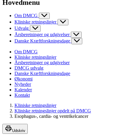
Hovedmenu
Om DMCG
Kliniske retningslinjer
Udvalg
Årsberetninger og udgivelser
Danske Kræftforskningsdage
Om DMCG
Kliniske retningslinjer
Årsberetninger og udgivelser
DMCG udvalg
Danske Kræftforskningsdage
Økonomi
Nyheder
Kalender
Kontakt
Kliniske retningslinjer
Kliniske retningslinjer opdelt på DMCG
Esophagus-, cardia- og ventrikelcancer
Udskriv