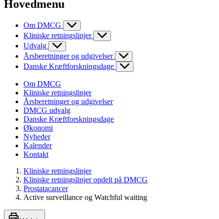
Hovedmenu
Om DMCG
Kliniske retningslinjer
Udvalg
Årsberetninger og udgivelser
Danske Kræftforskningsdage
Om DMCG
Kliniske retningslinjer
Årsberetninger og udgivelser
DMCG udvalg
Danske Kræftforskningsdage
Økonomi
Nyheder
Kalender
Kontakt
Kliniske retningslinjer
Kliniske retningslinjer opdelt på DMCG
Prostatacancer
Active surveillance og Watchful waiting